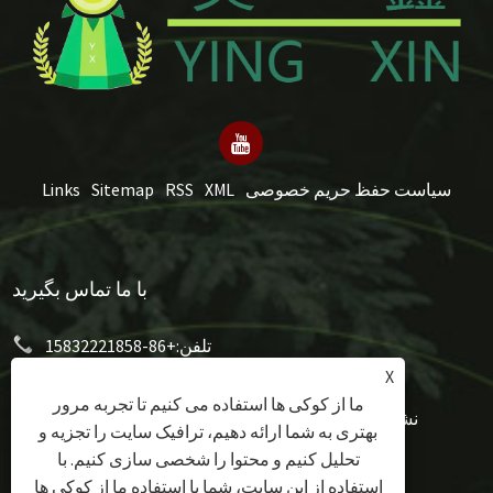
سیاست حفظ حریم خصوصی
XML
RSS
Sitemap
Links
با ما تماس بگیرید
تلفن:
+86-15832221858
X
mery@hongxumachinery.com
پست الکترونیک:
ما از کوکی ها استفاده می کنیم تا تجربه مرور
نشانی:
خیابان غربی تائویوان، شهرستان شونپینگ، شهر
بهتری به شما ارائه دهیم، ترافیک سایت را تجزیه و
بائودینگ، استان هبی، چین
تحلیل کنیم و محتوا را شخصی سازی کنیم. با
استفاده از این سایت، شما با استفاده ما از کوکی ها