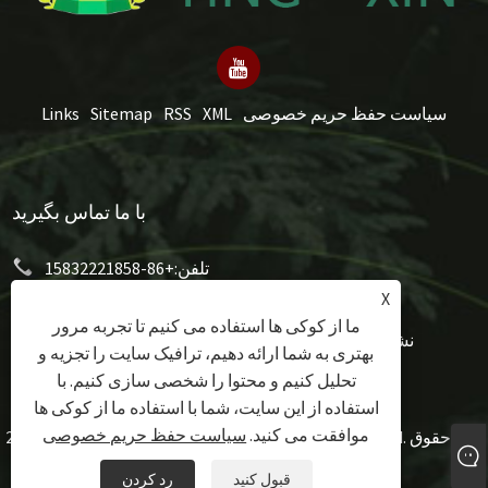
سیاست حفظ حریم خصوصی
XML
RSS
Sitemap
Links
با ما تماس بگیرید
تلفن:
+86-15832221858
X
mery@hongxumachinery.com
پست الکترونیک:
ما از کوکی ها استفاده می کنیم تا تجربه مرور
نشانی:
خیابان غربی تائویوان، شهرستان شونپینگ، شهر
بهتری به شما ارائه دهیم، ترافیک سایت را تجزیه و
بائودینگ، استان هبی، چین
تحلیل کنیم و محتوا را شخصی سازی کنیم. با
استفاده از این سایت، شما با استفاده ما از کوکی ها
موافقت می کنید.
سیاست حفظ حریم خصوصی
حق چاپ © 2024 Hongxu Machinery Equipment Co., Ltd. کلیه حقوق
محفوظ است.
قبول کنید
رد کردن