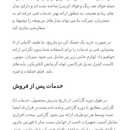
جمله فولاد ضد زنگ و فولاد کربنی) ساخته شده اند و دارای مدل
های زیادی هستند، به منظور ارائه بهتر خدمات فنی حرفه ای به
مشتریان، شرکت ما می تواند مدل های مربوطه را پیشنهاد و
سفارشی سازی کند.
4. در صورت خرید یک خشک کن دو مارپیچ، ما طیف کاملی از
پشتیبانی فنی و خدمات را برای استفاده شما بدون نگرانی ارائه
خواهیم داد. لوازم جانبی زیر نیز شامل می شود: میزبان، موتور،
کابینت کنترل تبدیل فرکانس، لوله گرمایش الکتریکی، پایه های
بلند، فیلم عملیات و غیره.
خدمات پس از فروش
(1) در طول دوره گارانتی: از تاریخ پذیرش محصول، خدمات
گارانتی مطابق با دوره گارانتی وعده داده شده در قرارداد امضا
شده توسط هر دو طرف ارائه می شود. گارانتی سخت افزاری
شامل آسیب تجهیزات ناشی از عوامل دست ساز یا فورس ماژور
( بلایای طبیعی، زلزله، صاعقه، بلایای حشرات و غیره) نمی شود.