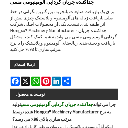
جداکننده جریان گردابی آلومینیومی مسی
برای یک بازیافت ضایعات باتجربه، بزرگترین نگرانی در خط
اصلی بازیافت زباله های آلومینیوم و پلاستیک چیزی بیش از
اثر طبقه بندی نیست. یکی از محصولات اصلی شرکت
Hongxu® Machinery Manufacturer - جداکننده جریان
گردابی آلومینیومی مسی می‌تواند به شما کمک کند تا مشکل
بازیافت و دسته‌بندی زباله‌های آلومینیوم و پلاستیک را با نرخ
مرتب‌سازی تا 98% حل کنید.
ارسال استعلام
Facebook
X
WhatsApp
Pinterest
LinkedIn
Share
توضیحات محصول
چرا می تواند
جداکننده جریان گردابی آلومینیومی مسی
تولید
شده توسط Hongxu® Machinery Manufacturer به نرخ
مرتب سازی بالای 98٪ می رسد؟
اینکه آیا آلومینیوم و پلاستیک را می توان به طور کامل از هم جدا