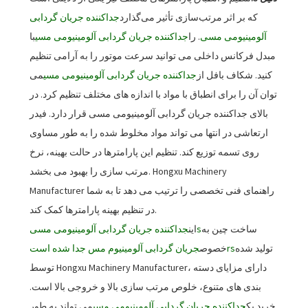
که بر اثر مرتب‌سازی تأثیر می‌گذارد
جداکننده جریان گردابی
آلومینیومی مسی
. را
جداکننده جریان گردابی آلومینیومی مسی
با
مبدل فرکانس داخلی می توانید سرعت موتور را به آرامی تنظیم
کنید. شکاف بافل از
جداکننده جریان گردابی آلومینیومی مسی
می
توان آن را برای انطباق با مواد با اندازه های مختلف تنظیم کرد. در
بالای جداکننده جریان گردابی آلومینیومی مسی قرار دارد. فیدر
ارتعاشی در انتها می تواند مواد مخلوط شده را به طور مساوی
روی تسمه توزیع کند. تنظیم این پارامترها در حالت بهینه، نرخ
مرتب سازی را بهبود می بخشد. Hongxu Machinery
Manufacturer راهنمای فنی تخصصی را ترتیب می دهد تا به شما
در تنظیم بهینه پارامترها کمک کند.
ساخت چین به
s
این
جداکننده جریان گردابی آلومینیومی مسی
تولید شده
s
r
خصوص
جریان گردابی آلومینیوم مس جدا شده است
توسط Hongxu Machinery Manufacturer، دارای مزایای دسته
بندی های متنوع، خلوص مرتب سازی بالا و خروجی بالا است.
خرید یک
جداکننده جریان گردابی آلومینیومی مسی
می تواند به طور