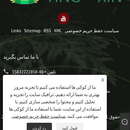
سیاست حفظ حریم خصوصی
XML
RSS
Sitemap
Links
با ما تماس بگیرید
تلفن:
+86-15832221858
X
mery@hongxumachinery.com
پست الکترونیک:
ما از کوکی ها استفاده می کنیم تا تجربه مرور
نشانی:
خیابان غربی تائویوان، شهرستان شونپینگ، شهر
بهتری به شما ارائه دهیم، ترافیک سایت را تجزیه و
بائودینگ، استان هبی، چین
تحلیل کنیم و محتوا را شخصی سازی کنیم. با
استفاده از این سایت، شما با استفاده ما از کوکی ها
موافقت می کنید.
سیاست حفظ حریم خصوصی
حق چاپ © 2024 Hongxu Machinery Equipment Co., Ltd. کلیه حقوق
محفوظ است.
قبول کنید
رد کردن