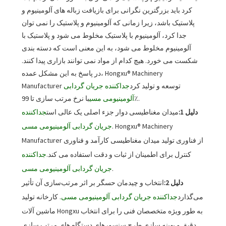
کرد باید بزرگترین نگرانی برای بازیافت زباله های آلومینیوم و
پلاستیک باشد، زیرا زمانی که آلومینیوم و پلاستیک را نمی توان
جدا کرد، آلومینیوم با پلاستیک مخلوط می شود و پلاستیک با
آلومینیوم مخلوط می شود، به این معنی است که دسته بندی
شکست می خورد. هیچ کدام از مواد نمی توانند بازاری پیدا کنند.
در پاسخ به این مشکل عمده، Hongxu® Machinery
Manufacturer توسعه و تولید کرد
جداکننده جریان گردابی
با نرخ مرتب سازی تا 99٪.
آلومینیومی مسی
دلیل 1:
میدان مغناطیسی دوار جزء اصلی یک عالی است
جداکننده
. Hongxu® Machinery
جریان گردابی آلومینیومی مسی
Manufacturer از فناوری تولید میدان مغناطیسی کارآمد و فناوری
کنترل برای اطمینان از ثبات و دقت استفاده می کند.
جداکننده
.
جریان گردابی آلومینیومی مسی
دلیل 2:
انتخاب و چیدمان حسگر بر اثر مرتب‌سازی آن تأثیر
می‌گذارد
جداکننده جریان گردابی آلومینیومی مسی
. کارخانه تولید
ماشین آلات Hongxu به طور ویژه متخصصان فنی را برای انتخاب
دقیق و بهینه سازی طرح سنسورهای دستگاه های مرتب سازی